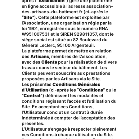
après l’
“Association”
) gère une plateforme
en ligne accessible à l’adresse
association-
des-artisans-du-batiment.fr
(ci-après le
“Site”
). Cette plateforme est exploitée par
l’Association, une organisation régie par la
loi 1901, enregistrée sous le numéro RNA
W951007531 et le SIREN 929811057, dont le
siège social est situé au 82 Boulevard du
Général Leclerc, 95100 Argenteuil.
La plateforme permet de mettre en relation
des
Artisans
, membres de l’Association,
avec des
Clients
pour la réalisation de divers
travaux dans le secteur du bâtiment. Les
Clients peuvent souscrire aux prestations
proposées par les Artisans via le Site.
Les présentes
Conditions Générales
d’Utilisation
(ci-après les
“Conditions”
ou le
“Contrat”
) définissent les modalités et
conditions régissant l’accès et l’utilisation du
Site. En acceptant ces Conditions,
l’Utilisateur conclut un contrat à durée
indéterminée à compter de l’acceptation des
présentes.
L’Utilisateur s’engage à respecter pleinement
ces Conditions à chaque utilisation du Site.