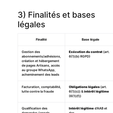
3) Finalités et bases
légales
Finalité
Base légale
Gestion des
Exécution du contrat
(art.
abonnements/adhésions,
6(1)(b) RGPD)
création et hébergement
de pages Artisans, accès
au groupe WhatsApp,
acheminement des leads
Facturation, comptabilité,
Obligations légales
(art.
lutte contre la fraude
6(1)(c)) &
intérêt légitime
(6(1)(f))
Qualification des
Intérêt légitime
d’AAB et
demandes (appels
des