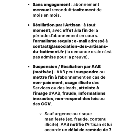
Sans engagement
: abonnement
mensuel
reconduit
tacitement
de
mois en mois.
Résiliation par l’Artisan
: à
tout
moment
, avec
effet à la fin
de la
période d’abonnement en cours.
Formalisme requis : e-mail
adressé à
contact@association-des-artisans-
du-batiment.fr
(la demande orale n’est
pas admise pour la preuve).
Suspension / Résiliation par AAB
(motivée)
: AAB peut
suspendre
ou
mettre fin
à l’abonnement en cas de
non-paiement
,
usage illicite
des
Services ou des leads,
atteinte à
l’image
d’AAB,
fraude
,
informations
inexactes
,
non-respect des lois
ou
des
CGV
.
Sauf urgence ou risque
manifeste (ex. fraude, contenu
illicite), AAB
notifie
l’Artisan et lui
accorde un
délai de remède de 7