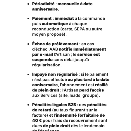
Périodicité
:
mensuelle à date
anniversaire
.
Paiement
:
immédiat
à la commande
puis
automatique
à chaque
reconduction (carte, SEPA ou autre
moyen proposé).
Échec de prélèvement
: en cas
d’échec, AAB
notifie immédiatement
par e-mail
l’Artisan ; le
service est
suspendu
sans délai jusqu’à
régularisation.
Impayé non régularisé
: si le paiement
n’est pas effectué
au plus tard à la date
anniversaire
, l’abonnement est
résilié
de plein droit
; l’Artisan
perd l’accès
aux Services (site, leads, groupe).
Pénalités légales B2B
: des
pénalités
de retard
(au taux figurant sur la
facture) et l’
indemnité forfaitaire de
40 €
pour frais de recouvrement sont
dues
de plein droit
dès le lendemain
de l’échéance.