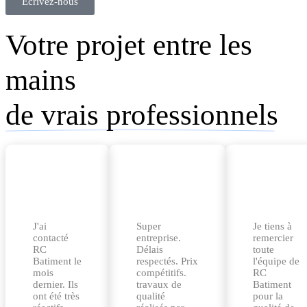
Écrivez-nous
Votre projet entre les
mains
de vrais professionnels
J'ai
Super
Je tiens à
contacté
entreprise.
remercier
RC
Délais
toute
Batiment le
respectés. Prix
l'équipe de
mois
compétitifs.
RC
dernier. Ils
travaux de
Batiment
ont été très
qualité
pour la