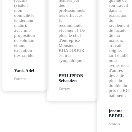
réactifs
réalisés par
qualité de
(visite à
des
son travail
mon
professionnels
dans la
domicile le
très efficaces.
réalisation
lendemain
Je
du
matin),
recommande
ravalement
avec une
vivement ! De
de façade
proposition
plus, le chef
de ma
de solution
d'entreprise
maison.
et une
Monsieur
Travail
exécution
KHADDOUR
soigné,
très rapide.
est très
tarif étudié
sympathique !
nous
avons recu
d'autres
Yanis Adel
devis de
PHILIPPON
Pontoise
plus du
Sebastien
double du
Taverny
prix de RC
batiment.
jerome
BEDEL
Sannois